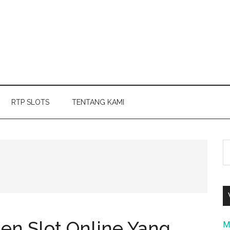
RTP SLOTS
TENTANG KAMI
S
th
si
...
en Slot Online Yang
M