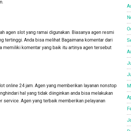
n.
A
N
O
lah agen slot yang ramai digunakan. Biasanya agen resmi
g tertinggi. Anda bisa melihat Bagaimana komentar dari
S
a memiliki komentar yang baik itu artinya agen tersebut
A
J
J
lot online 24 jam. Agen yang memberikan layanan nonstop
M
ghindari hal yang tidak diinginkan anda bisa melakukan
A
r service. Agen yang terbaik memberikan pelayanan
F
J