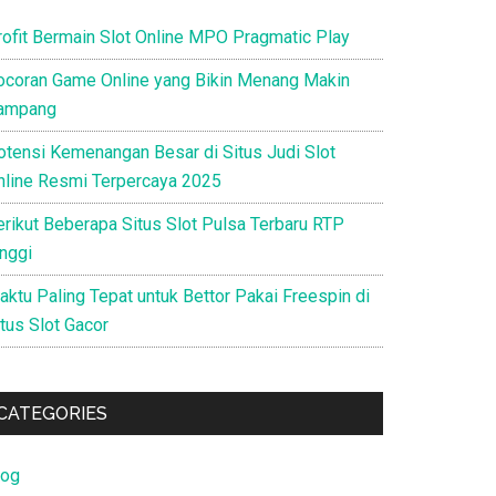
rofit Bermain Slot Online MPO Pragmatic Play
ocoran Game Online yang Bikin Menang Makin
ampang
otensi Kemenangan Besar di Situs Judi Slot
nline Resmi Terpercaya 2025
erikut Beberapa Situs Slot Pulsa Terbaru RTP
inggi
aktu Paling Tepat untuk Bettor Pakai Freespin di
itus Slot Gacor
CATEGORIES
log