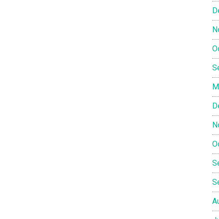
D
N
O
S
M
D
N
O
S
S
A