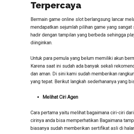
Terpercaya
Bermain game online slot berlangsung lancar melal
mendapatkan sejumlah pilihan game yang sangat 
hadir dengan tampilan yang berbeda sehingga pla
diinginkan.
Untuk para pemula yang belum memiliki akun berm
Karena saat ini sudah ada banyak sekali rekomen
dan aman. Di sini kami sudah memberikan rangk
yang tepat. Berikut langkah sederhananya yang bi
Melihat Ciri Agen
Cara pertama yaitu melihat bagaimana ciri-ciri dar
cirinya anda bisa memperhatikan Bagaimana tampil
biasanya sudah memberikan sertifikat asli di hal