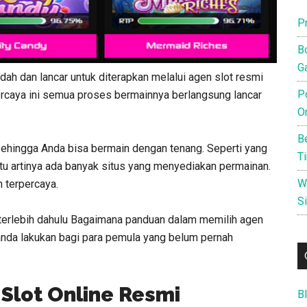
P
B
G
dah dan lancar untuk diterapkan melalui agen slot resmi
P
ercaya ini semua proses bermainnya berlangsung lancar
O
B
 sehingga Anda bisa bermain dengan tenang.
Seperti yang
T
n itu artinya ada banyak situs yang menyediakan permainan.
W
 terpercaya.
S
 terlebih dahulu Bagaimana panduan dalam memilih agen
 anda lakukan bagi para pemula yang belum pernah
Slot Online Resmi
B