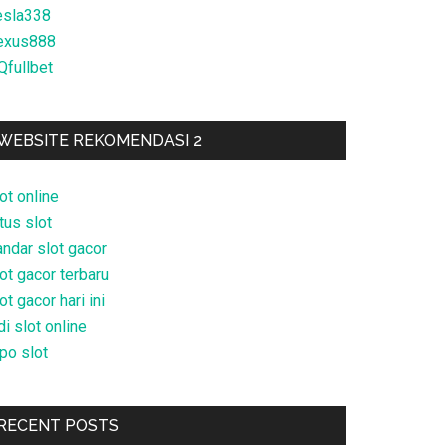
esla338
exus888
Qfullbet
WEBSITE REKOMENDASI 2
ot online
tus slot
andar slot gacor
ot gacor terbaru
ot gacor hari ini
di slot online
po slot
RECENT POSTS