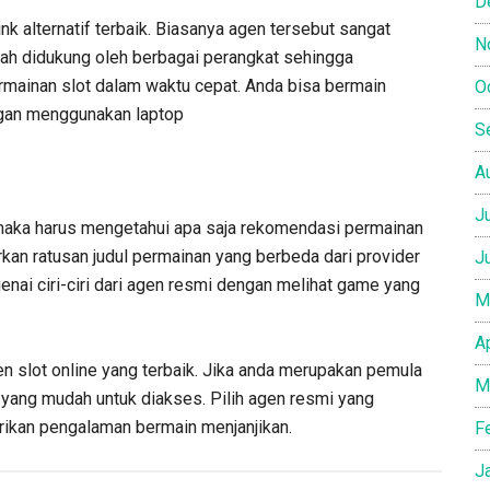
D
nk alternatif terbaik. Biasanya agen tersebut sangat
N
dah didukung oleh berbagai perangkat sehingga
ainan slot dalam waktu cepat. Anda bisa bermain
O
gan menggunakan laptop
S
A
J
t maka harus mengetahui apa saja rekomendasi permainan
an ratusan judul permainan yang berbeda dari provider
J
enai ciri-ciri dari agen resmi dengan melihat game yang
M
A
 slot online yang terbaik. Jika anda merupakan pemula
M
 yang mudah untuk diakses. Pilih agen resmi yang
ikan pengalaman bermain menjanjikan.
F
J