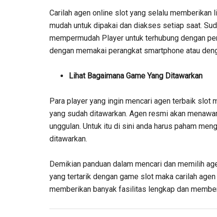
Carilah agen online slot yang selalu memberikan li
mudah untuk dipakai dan diakses setiap saat. Su
mempermudah Player untuk terhubung dengan perm
dengan memakai perangkat smartphone atau den
Lihat Bagaimana Game Yang Ditawarkan
Para player yang ingin mencari agen terbaik slo
yang sudah ditawarkan. Agen resmi akan menawark
unggulan. Untuk itu di sini anda harus paham meng
ditawarkan.
Demikian panduan dalam mencari dan memilih agen
yang tertarik dengan game slot maka carilah agen
memberikan banyak fasilitas lengkap dan member