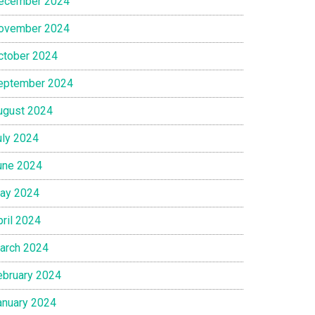
ecember 2024
ovember 2024
ctober 2024
eptember 2024
ugust 2024
uly 2024
une 2024
ay 2024
pril 2024
arch 2024
ebruary 2024
anuary 2024