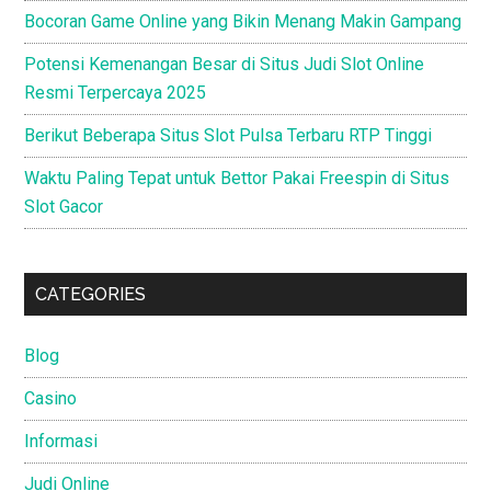
Bocoran Game Online yang Bikin Menang Makin Gampang
Potensi Kemenangan Besar di Situs Judi Slot Online
Resmi Terpercaya 2025
Berikut Beberapa Situs Slot Pulsa Terbaru RTP Tinggi
Waktu Paling Tepat untuk Bettor Pakai Freespin di Situs
Slot Gacor
CATEGORIES
Blog
Casino
Informasi
Judi Online