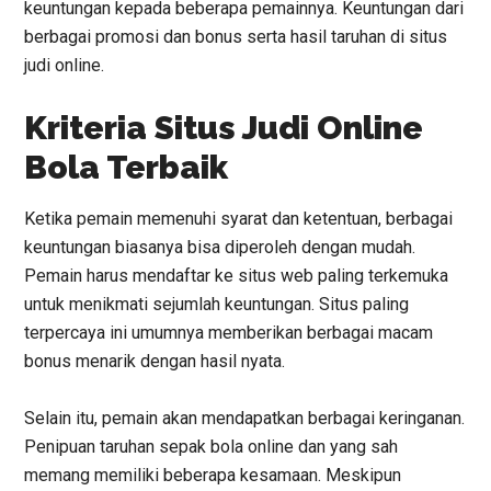
keuntungan kepada beberapa pemainnya. Keuntungan dari
berbagai promosi dan bonus serta hasil taruhan di situs
judi online.
Kriteria Situs Judi Online
Bola Terbaik
Ketika pemain memenuhi syarat dan ketentuan, berbagai
keuntungan biasanya bisa diperoleh dengan mudah.
Pemain harus mendaftar ke situs web paling terkemuka
untuk menikmati sejumlah keuntungan. Situs paling
terpercaya ini umumnya memberikan berbagai macam
bonus menarik dengan hasil nyata.
Selain itu, pemain akan mendapatkan berbagai keringanan.
Penipuan taruhan sepak bola online dan yang sah
memang memiliki beberapa kesamaan. Meskipun