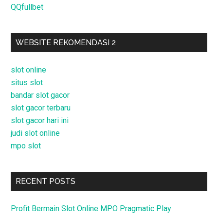
QQfullbet
WEBSITE REKOMENDASI 2
slot online
situs slot
bandar slot gacor
slot gacor terbaru
slot gacor hari ini
judi slot online
mpo slot
RECENT POSTS
Profit Bermain Slot Online MPO Pragmatic Play