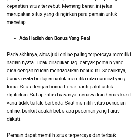
kepastian situs tersebut. Memang benar, ini jelas
merupakan situs yang diinginkan para pemain untuk
menetap.
Ada Hadiah dan Bonus Yang Real
Pada akhirnya, situs judi online paling terpercaya memiliki
hadiah nyata. Tidak diragukan lagi banyak pemain yang
bisa dengan mudah mendapatkan bonus ini. Sebaliknya,
bonus nyata bertujuan untuk memiliki nilai nominal yang
logis.
Situs dengan bonus besar pasti patut untuk
dipikirkan. Setiap situs biasanya menawarkan bonus kecil
yang tidak terlalu berbeda. Saat memilih situs perjudian
online, berikut adalah beberapa pedoman yang harus
diikuti.
Pemain dapat memilih situs terpercaya dan terbaik