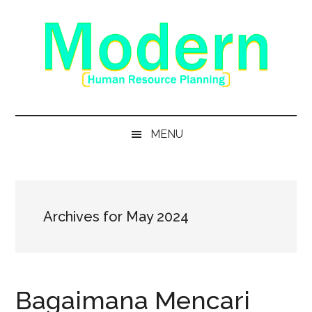
Skip
Skip
Skip
to
to
to
main
secondary
primary
content
menu
sidebar
Modern
Kumpulan
Berbagai
HPR
MENU
Situs
Judi
Online
Terbaik
2022
Archives for May 2024
Bagaimana Mencari