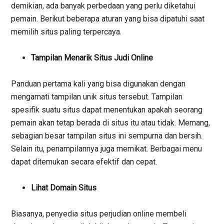
demikian, ada banyak perbedaan yang perlu diketahui
pemain. Berikut beberapa aturan yang bisa dipatuhi saat
memilih situs paling terpercaya.
Tampilan Menarik Situs Judi Online
Panduan pertama kali yang bisa digunakan dengan
mengamati tampilan unik situs tersebut. Tampilan
spesifik suatu situs dapat menentukan apakah seorang
pemain akan tetap berada di situs itu atau tidak.
Memang,
sebagian besar tampilan situs ini sempurna dan bersih.
Selain itu, penampilannya juga memikat. Berbagai menu
dapat ditemukan secara efektif dan cepat.
Lihat Domain Situs
Biasanya, penyedia situs perjudian online membeli