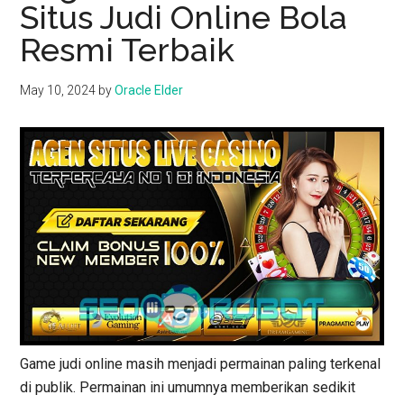
Situs Judi Online Bola
Resmi Terbaik
May 10, 2024
by
Oracle Elder
Game judi online masih menjadi permainan paling terkenal
di publik. Permainan ini umumnya memberikan sedikit