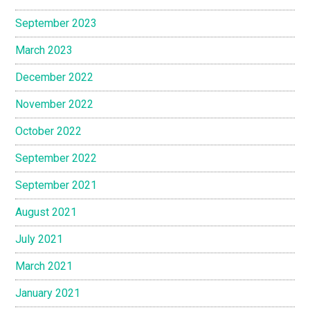
September 2023
March 2023
December 2022
November 2022
October 2022
September 2022
September 2021
August 2021
July 2021
March 2021
January 2021