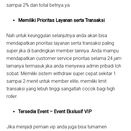
sampai 2% dari total betnya ya.
Memiliki Prioritas Layanan serta Transaksi
Nah untuk keunggulan selanjutnya anda akan bisa
mendapatkan prioritas layanan serta transaksi paling
super jika di bandingkan member lainnya. Anda mampu
mendapatkan customer service prioritas selama 24 jam
lamanya termasuk jika anda menyewa admin pribadi loh
sobat. Memiliki sistem withdraw super cepat sekitar 1
sampai 2 menit untuk member elite, memiliki limit
transaksi yang lebuh tinggi sangatlah cocok bagi high
roller.
Tersedia Event – Event Ekslusif VIP
Jika menjadi pemain vip anda juga bisa turnamen