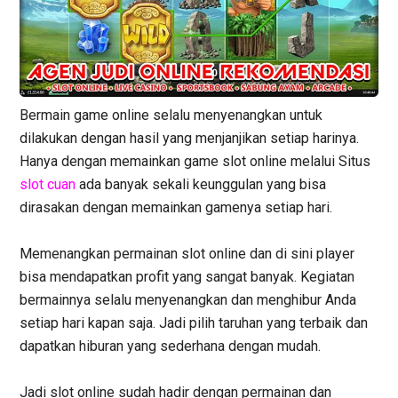
Bermain game online selalu menyenangkan untuk
dilakukan dengan hasil yang menjanjikan setiap harinya.
Hanya dengan memainkan game slot online melalui Situs
slot cuan
ada banyak sekali keunggulan yang bisa
dirasakan dengan memainkan gamenya setiap hari.
Memenangkan permainan slot online dan di sini player
bisa mendapatkan profit yang sangat banyak. Kegiatan
bermainnya selalu menyenangkan dan menghibur Anda
setiap hari kapan saja. Jadi pilih taruhan yang terbaik dan
dapatkan hiburan yang sederhana dengan mudah.
Jadi slot online sudah hadir dengan permainan dan