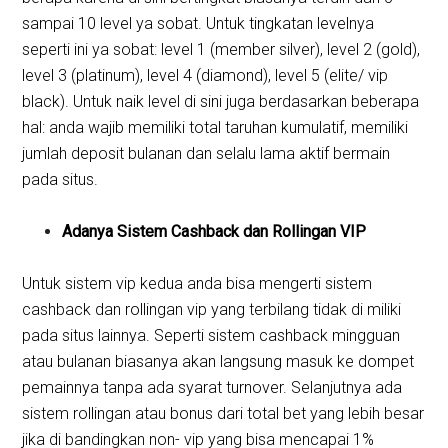
sampai 10 level ya sobat. Untuk tingkatan levelnya
seperti ini ya sobat: level 1 (member silver), level 2 (gold),
level 3 (platinum), level 4 (diamond), level 5 (elite/ vip
black). Untuk naik level di sini juga berdasarkan beberapa
hal: anda wajib memiliki total taruhan kumulatif, memiliki
jumlah deposit bulanan dan selalu lama aktif bermain
pada situs.
Adanya Sistem Cashback dan Rollingan VIP
Untuk sistem vip kedua anda bisa mengerti sistem
cashback dan rollingan vip yang terbilang tidak di miliki
pada situs lainnya. Seperti sistem cashback mingguan
atau bulanan biasanya akan langsung masuk ke dompet
pemainnya tanpa ada syarat turnover. Selanjutnya ada
sistem rollingan atau bonus dari total bet yang lebih besar
jika di bandingkan non- vip yang bisa mencapai 1%