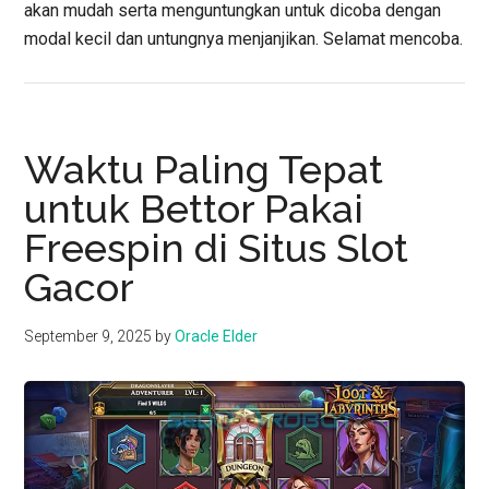
akan mudah serta menguntungkan untuk dicoba dengan
modal kecil dan untungnya menjanjikan. Selamat mencoba.
Waktu Paling Tepat
untuk Bettor Pakai
Freespin di Situs Slot
Gacor
September 9, 2025
by
Oracle Elder