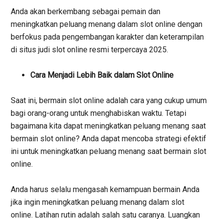
Anda akan berkembang sebagai pemain dan
meningkatkan peluang menang dalam slot online dengan
berfokus pada pengembangan karakter dan keterampilan
di situs judi slot online resmi terpercaya 2025.
Cara Menjadi Lebih Baik dalam Slot Online
Saat ini, bermain slot online adalah cara yang cukup umum
bagi orang-orang untuk menghabiskan waktu. Tetapi
bagaimana kita dapat meningkatkan peluang menang saat
bermain slot online? Anda dapat mencoba strategi efektif
ini untuk meningkatkan peluang menang saat bermain slot
online.
Anda harus selalu mengasah kemampuan bermain Anda
jika ingin meningkatkan peluang menang dalam slot
online. Latihan rutin adalah salah satu caranya. Luangkan