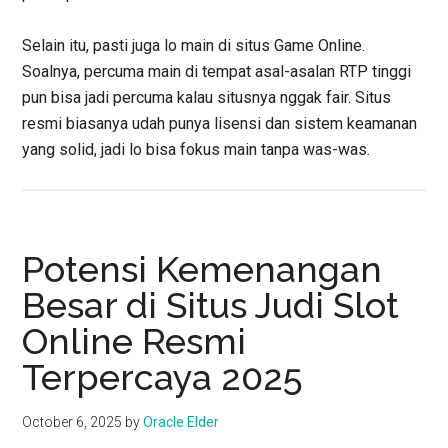
Selain itu, pasti juga lo main di situs Game Online.
Soalnya, percuma main di tempat asal-asalan RTP tinggi
pun bisa jadi percuma kalau situsnya nggak fair. Situs
resmi biasanya udah punya lisensi dan sistem keamanan
yang solid, jadi lo bisa fokus main tanpa was-was.
Potensi Kemenangan
Besar di Situs Judi Slot
Online Resmi
Terpercaya 2025
October 6, 2025
by
Oracle Elder