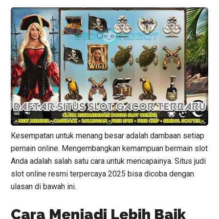
Kesempatan untuk menang besar adalah dambaan setiap
pemain online. Mengembangkan kemampuan bermain slot
Anda adalah salah satu cara untuk mencapainya. Situs judi
slot online resmi terpercaya 2025 bisa dicoba dengan
ulasan di bawah ini.
Cara Menjadi Lebih Baik