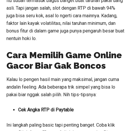
Itu sudah termasuk bagus banget buat taruhan pakai uang
asli.
Tapi jangan salah, slot dengan RTP di bawah 94%
juga bisa seru kok, asal lo ngerti cara mainnya. Kadang,
faktor lain kayak volatilitas, nilai taruhan minimum, dan
bonus fitur di dalam game juga punya pengaruh besar buat
nentuin hoki lo.
Cara Memilih Game Online
Gacor Biar Gak Boncos
Kalau lo pengen hasil main yang maksimal, jangan cuma
andalin feeling. Ada beberapa trik simpel yang bisa lo
pakai biar nggak salah pilih. Nih tips-tipsnya:
Cek Angka RTP di Paytable
Ini langkah paling basic tapi penting banget. Coba klik