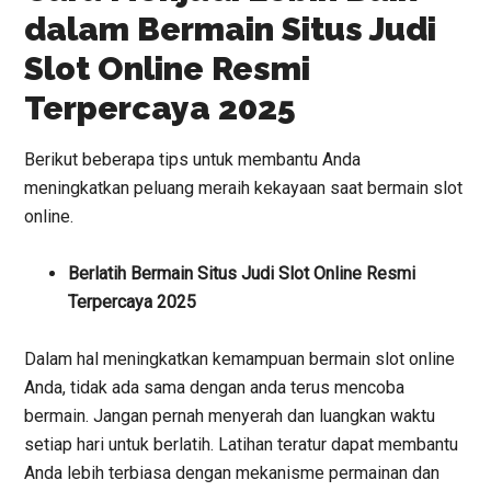
dalam Bermain Situs Judi
Slot Online Resmi
Terpercaya 2025
Berikut beberapa tips untuk membantu Anda
meningkatkan peluang meraih kekayaan saat bermain slot
online.
Berlatih Bermain Situs Judi Slot Online Resmi
Terpercaya 2025
Dalam hal meningkatkan kemampuan bermain slot online
Anda, tidak ada sama dengan anda terus mencoba
bermain. Jangan pernah menyerah dan luangkan waktu
setiap hari untuk berlatih. Latihan teratur dapat membantu
Anda lebih terbiasa dengan mekanisme permainan dan