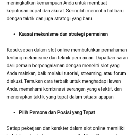
meningkatkan kemampuan Anda untuk membuat
keputusan cepat dan akurat. Seringlah mencoba hal baru
dengan taktik dan juga strategi yang baru.
Kuasai mekanisme dan strategi permainan
Kesuksesan dalam slot online membutuhkan pemahaman
tentang mekanisme dan teknik permainan. Dapatkan saran
dari pemain berpengalaman dengan meneliti slot yang
Anda mainkan, baik melalui tutorial, streaming, atau forum
diskusi. Temukan cara terbaik untuk menghadapi lawan
Anda, memahami kombinasi serangan yang efektif, dan
menerapkan taktik yang tepat dalam situasi apapun.
Pilih Persona dan Posisi yang Tepat
Setiap pekerjaan dan karakter dalam slot online memiliki