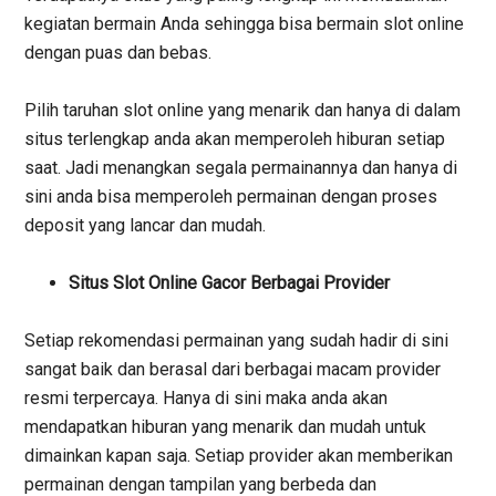
kegiatan bermain Anda sehingga bisa bermain slot online
dengan puas dan bebas.
Pilih taruhan slot online yang menarik dan hanya di dalam
situs terlengkap anda akan memperoleh hiburan setiap
saat. Jadi menangkan segala permainannya dan hanya di
sini anda bisa memperoleh permainan dengan proses
deposit yang lancar dan mudah.
Situs Slot Online Gacor Berbagai Provider
Setiap rekomendasi permainan yang sudah hadir di sini
sangat baik dan berasal dari berbagai macam provider
resmi terpercaya. Hanya di sini maka anda akan
mendapatkan hiburan yang menarik dan mudah untuk
dimainkan kapan saja. Setiap provider akan memberikan
permainan dengan tampilan yang berbeda dan