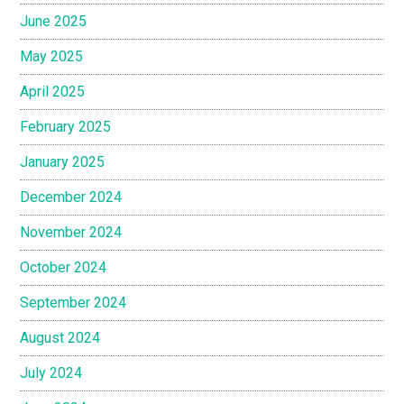
June 2025
May 2025
April 2025
February 2025
January 2025
December 2024
November 2024
October 2024
September 2024
August 2024
July 2024