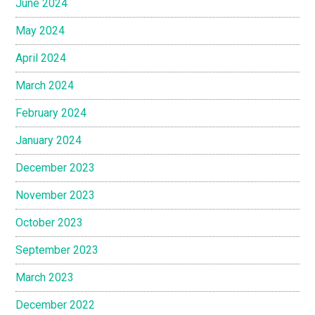
June 2024
May 2024
April 2024
March 2024
February 2024
January 2024
December 2023
November 2023
October 2023
September 2023
March 2023
December 2022