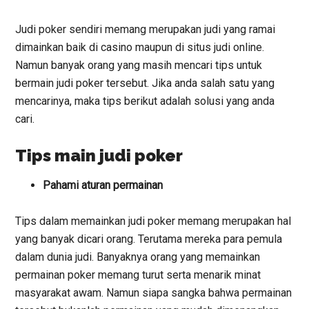
Judi poker sendiri memang merupakan judi yang ramai
dimainkan baik di casino maupun di situs judi online.
Namun banyak orang yang masih mencari tips untuk
bermain judi poker tersebut. Jika anda salah satu yang
mencarinya, maka tips berikut adalah solusi yang anda
cari.
Tips main judi poker
Pahami aturan permainan
Tips dalam memainkan judi poker memang merupakan hal
yang banyak dicari orang. Terutama mereka para pemula
dalam dunia judi. Banyaknya orang yang memainkan
permainan poker memang turut serta menarik minat
masyarakat awam. Namun siapa sangka bahwa permainan