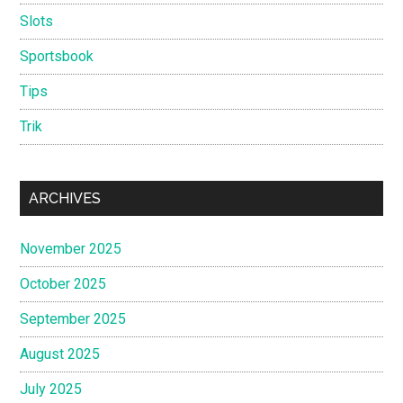
Slots
Sportsbook
Tips
Trik
ARCHIVES
November 2025
October 2025
September 2025
August 2025
July 2025