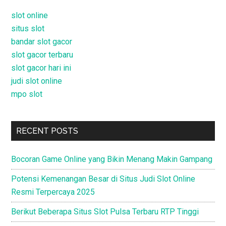
slot online
situs slot
bandar slot gacor
slot gacor terbaru
slot gacor hari ini
judi slot online
mpo slot
RECENT POSTS
Bocoran Game Online yang Bikin Menang Makin Gampang
Potensi Kemenangan Besar di Situs Judi Slot Online
Resmi Terpercaya 2025
Berikut Beberapa Situs Slot Pulsa Terbaru RTP Tinggi