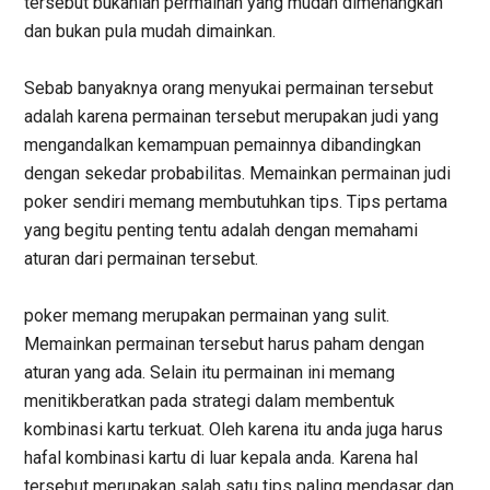
tersebut bukanlah permainan yang mudah dimenangkan
dan bukan pula mudah dimainkan.
Sebab banyaknya orang menyukai permainan tersebut
adalah karena permainan tersebut merupakan judi yang
mengandalkan kemampuan pemainnya dibandingkan
dengan sekedar probabilitas.
Memainkan permainan judi
poker sendiri memang membutuhkan tips. Tips pertama
yang begitu penting tentu adalah dengan memahami
aturan dari permainan tersebut.
poker memang merupakan permainan yang sulit.
Memainkan permainan tersebut harus paham dengan
aturan yang ada. Selain itu permainan ini memang
menitikberatkan pada strategi dalam membentuk
kombinasi kartu terkuat. Oleh karena itu anda juga harus
hafal kombinasi kartu di luar kepala anda. Karena hal
tersebut merupakan salah satu tips paling mendasar dan