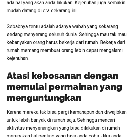
ada hal yang akan anda lakukan. Kejenuhan juga semakin
mudah datang di era sekarang ini.
Sebabnya tentu adalah adanya wabah yang sekarang
sedang menyerang seluruh dunia. Sehingga mau tak mau
kebanyakan orang harus bekerja dari rumah. Bekerja dari
rumah memang membuat orang lebih cepat mengalami
kejenuhan.
Atasi kebosanan dengan
memulai permainan yang
menguntungkan
Karena mereka tak bisa pergi kemanapun dan diwajibkan
untuk lebih banyak di rumah saja. Sehingga mencari
aktivitas menyenangkan yang bisa dilakukan di rumah
merupakan hal penting yang bisa anda coba. Jika anda