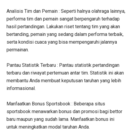
Analisis Tim dan Pemain : Seperti halnya olahraga lainnya,
performa tim dan pemain sangat berpengaruh terhadap
hasil pertandingan. Lakukan riset tentang tim yang akan
bertanding, pemain yang sedang dalam performa terbaik,
serta kondisi cuaca yang bisa mempengaruhi jalannya
permainan.
Pantau Statistik Terbaru : Pantau statistik pertandingan
terbaru dan riwayat pertemuan antar tim. Statistik ini akan
membantu Anda membuat keputusan taruhan yang lebih
informasional.
Manfaatkan Bonus Sportsbook : Beberapa situs
sportsbook menawarkan bonus dan promosi bagi bettor
baru maupun yang sudah lama. Manfaatkan bonus ini
untuk meningkatkan modal taruhan Anda.