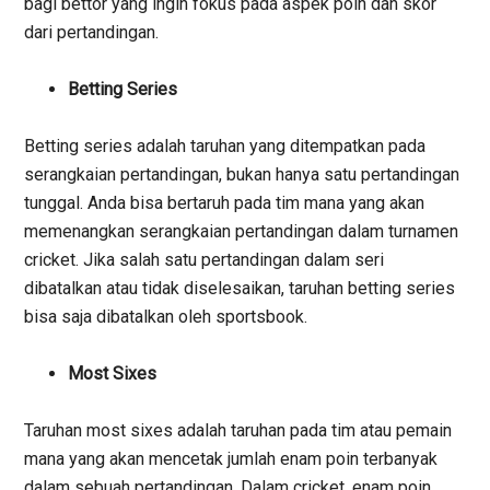
bagi bettor yang ingin fokus pada aspek poin dan skor
dari pertandingan.
Betting Series
Betting series adalah taruhan yang ditempatkan pada
serangkaian pertandingan, bukan hanya satu pertandingan
tunggal. Anda bisa bertaruh pada tim mana yang akan
memenangkan serangkaian pertandingan dalam turnamen
cricket.
Jika salah satu pertandingan dalam seri
dibatalkan atau tidak diselesaikan, taruhan betting series
bisa saja dibatalkan oleh sportsbook.
Most Sixes
Taruhan most sixes adalah taruhan pada tim atau pemain
mana yang akan mencetak jumlah enam poin terbanyak
dalam sebuah pertandingan.
Dalam cricket, enam poin