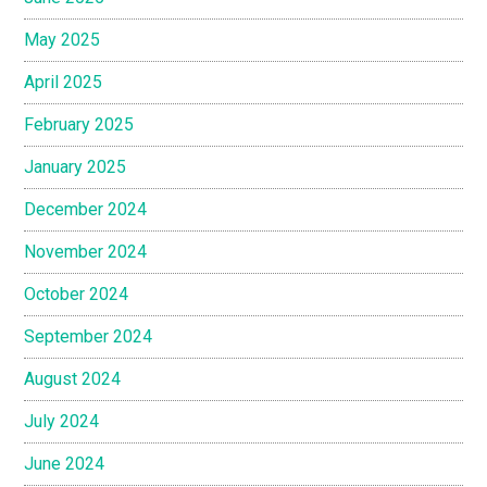
May 2025
April 2025
February 2025
January 2025
December 2024
November 2024
October 2024
September 2024
August 2024
July 2024
June 2024