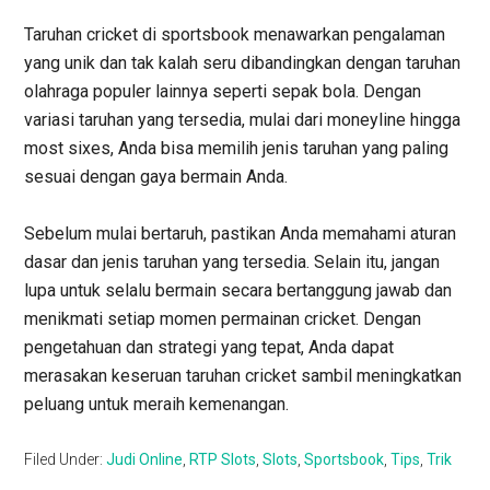
Taruhan cricket di sportsbook menawarkan pengalaman
yang unik dan tak kalah seru dibandingkan dengan taruhan
olahraga populer lainnya seperti sepak bola. Dengan
variasi taruhan yang tersedia, mulai dari moneyline hingga
most sixes, Anda bisa memilih jenis taruhan yang paling
sesuai dengan gaya bermain Anda.
Sebelum mulai bertaruh, pastikan Anda memahami aturan
dasar dan jenis taruhan yang tersedia. Selain itu, jangan
lupa untuk selalu bermain secara bertanggung jawab dan
menikmati setiap momen permainan cricket.
Dengan
pengetahuan dan strategi yang tepat, Anda dapat
merasakan keseruan taruhan cricket sambil meningkatkan
peluang untuk meraih kemenangan.
Filed Under:
Judi Online
,
RTP Slots
,
Slots
,
Sportsbook
,
Tips
,
Trik