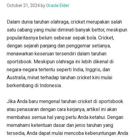
October 21, 2024
by
Oracle Elder
Dalam dunia taruhan olahraga, cricket merupakan salah
satu cabang yang mulai diminati banyak bettor, meskipun
popularitasnya belum sebesar sepak bola. Cricket,
dengan sejarah panjang dan penggemar setianya,
menawarkan keseruan tersendiri dalam taruhan
sportsbook.
Meskipun olahraga ini lebih dikenal di
negara-negara tertentu seperti India, Inggris, dan
Australia, minat terhadap taruhan cricket kini mulai
berkembang di Indonesia.
Jika Anda baru mengenal taruhan cricket di sportsbook
atau penasaran dengan cara kerjanya, artikel ini akan
membahas semua hal yang perlu Anda ketahui.
Dengan
memahami ketentuan dasar dan jenis taruhan yang
tersedia, Anda dapat mulai mencoba keberuntungan Anda