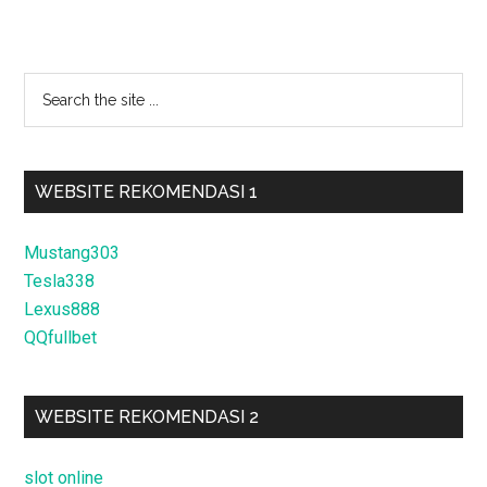
Primary
Search
the
Sidebar
site
...
WEBSITE REKOMENDASI 1
Mustang303
Tesla338
Lexus888
QQfullbet
WEBSITE REKOMENDASI 2
slot online