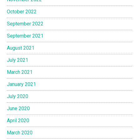
October 2022
September 2022
September 2021
August 2021
July 2021
March 2021
January 2021
July 2020
June 2020
April 2020
March 2020